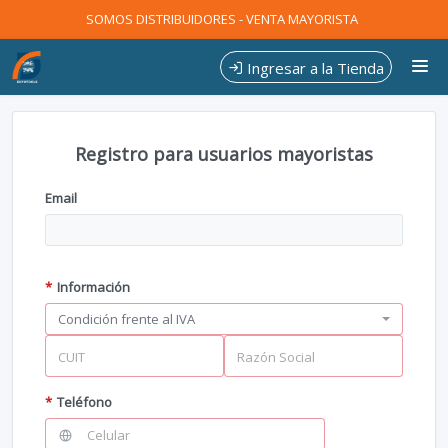
SOMOS DISTRIBUIDORES - VENTA MAYORISTA
Ingresar a la Tienda
CÓMO COMPRAR
Registro para usuarios mayoristas
CONTACTO
Email
*
Información
CUIT
Razón Social
*
Teléfono
Celular