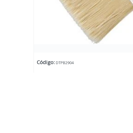
Código
:
DTPB2904
Lista vacía