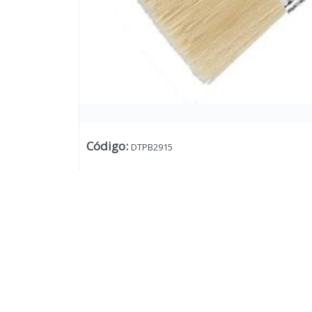
Código
:
DTPB2915
Lista vacía