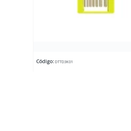
Código
:
DTTD3K01
Lista vacía