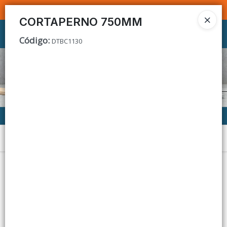
SOMOS DISTRIBUIDORES - VENTA MAYORISTA
CORTAPERNO 750MM
Ingresar a la Tienda
Código
:
DTBC1130
CÓMO COMPRAR
CONTACTO
Menú
Lista vacía