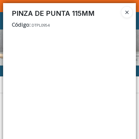
SOMOS DISTRIBUIDORES - VENTA MAYORISTA
PINZA DE PUNTA 115MM
Ingresar a la Tienda
Código
:
DTPL0954
CÓMO COMPRAR
CONTACTO
Menú
Lista vacía