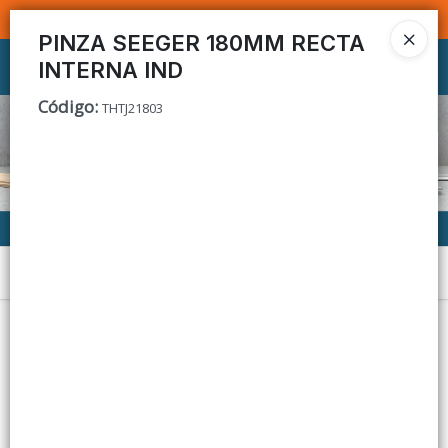
SOMOS DISTRIBUIDORES - VENTA MAYORISTA
PINZA SEEGER 180MM RECTA
INTERNA IND
Ingresar a la Tienda
Código
:
THTJ21803
CÓMO COMPRAR
CONTACTO
Menú
Lista vacía