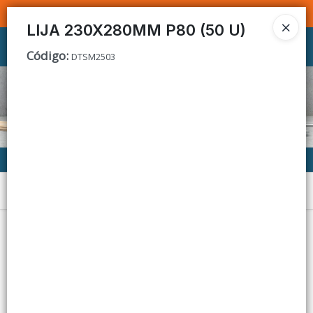
SOMOS DISTRIBUIDORES - VENTA MAYORISTA
LIJA 230X280MM P80 (50 U)
Ingresar a la Tienda
Código
:
DTSM2503
CÓMO COMPRAR
CONTACTO
Menú
Lista vacía