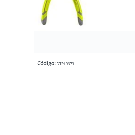
Código
:
DTPL9973
Lista vacía