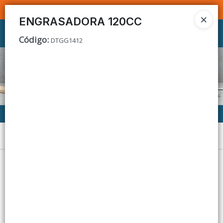
SOMOS DISTRIBUIDORES - VENTA MAYORISTA
ENGRASADORA 120CC
Ingresar a la Tienda
Código
:
DTGG1412
CÓMO COMPRAR
CONTACTO
Menú
Lista vacía