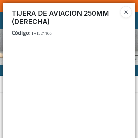
SOMOS DISTRIBUIDORES - VENTA MAYORISTA
TIJERA DE AVIACION 250MM
(DERECHA)
Ingresar a la Tienda
Código
:
THT521106
CÓMO COMPRAR
CONTACTO
Menú
Lista vacía