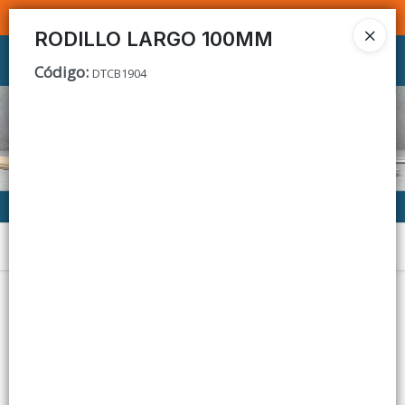
SOMOS DISTRIBUIDORES - VENTA MAYORISTA
RODILLO LARGO 100MM
Ingresar a la Tienda
Código
:
DTCB1904
CÓMO COMPRAR
CONTACTO
Menú
Lista vacía