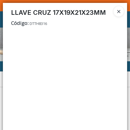
SOMOS DISTRIBUIDORES - VENTA MAYORISTA
LLAVE CRUZ 17X19X21X23MM
Ingresar a la Tienda
Código
:
DTTH8316
CÓMO COMPRAR
CONTACTO
Menú
Lista vacía