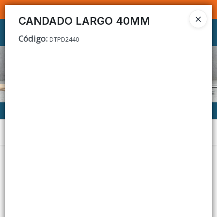
SOMOS DISTRIBUIDORES - VENTA MAYORISTA
CANDADO LARGO 40MM
Ingresar a la Tienda
Código
:
DTPD2440
CÓMO COMPRAR
CONTACTO
Menú
Lista vacía