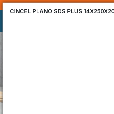
CINCEL PLANO SDS PLUS 14X250X