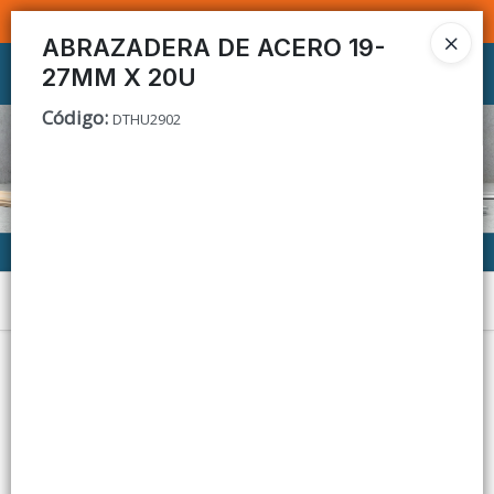
SOMOS DISTRIBUIDORES - VENTA MAYORISTA
ABRAZADERA DE ACERO 19-
27MM X 20U
Ingresar a la Tienda
Código
:
DTHU2902
CÓMO COMPRAR
CONTACTO
Menú
Lista vacía