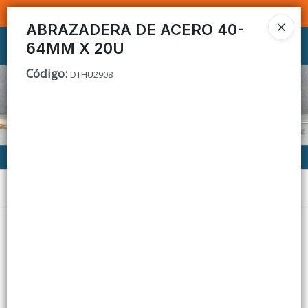
SOMOS DISTRIBUIDORES - VENTA MAYORISTA
ABRAZADERA DE ACERO 40-
64MM X 20U
Ingresar a la Tienda
Código
:
DTHU2908
CÓMO COMPRAR
CONTACTO
Menú
Lista vacía