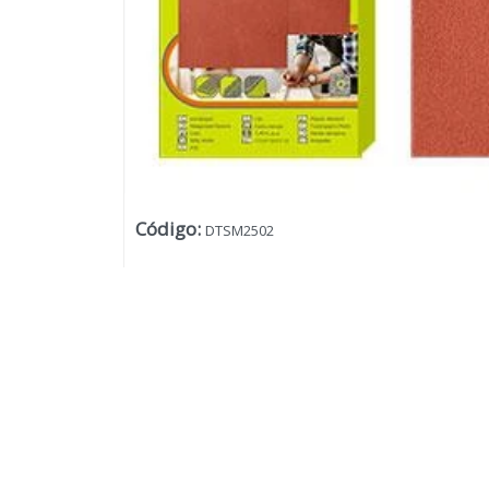
Código
:
DTSM2502
Lista vacía