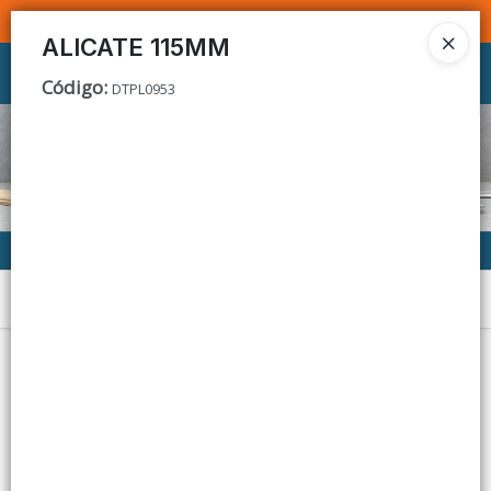
SOMOS DISTRIBUIDORES - VENTA MAYORISTA
ALICATE 115MM
Ingresar a la Tienda
Código
:
DTPL0953
CÓMO COMPRAR
CONTACTO
Menú
Lista vacía