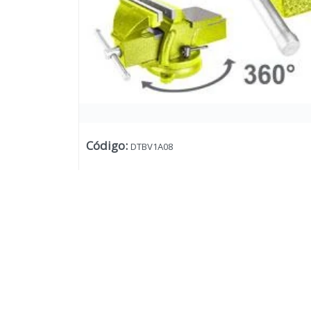
Código
:
DTBV1A08
Lista vacía