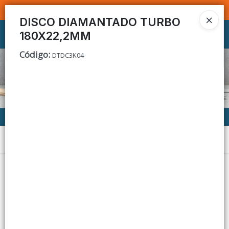
SOMOS DISTRIBUIDORES - VENTA MAYORISTA
DISCO DIAMANTADO TURBO
180X22,2MM
Ingresar a la Tienda
Código
:
DTDC3K04
CÓMO COMPRAR
CONTACTO
Menú
Lista vacía