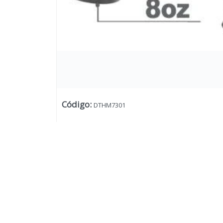
Código
:
DTHM7301
Lista vacía