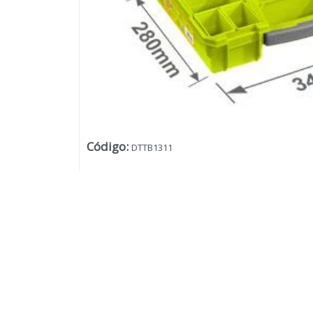
Código
:
DTTB1311
Lista vacía