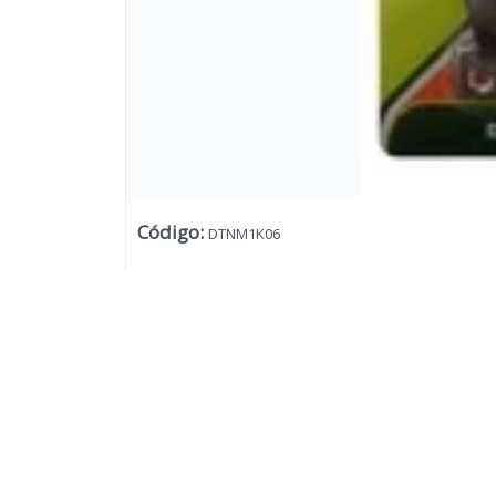
Código
:
DTNM1K06
Lista vacía