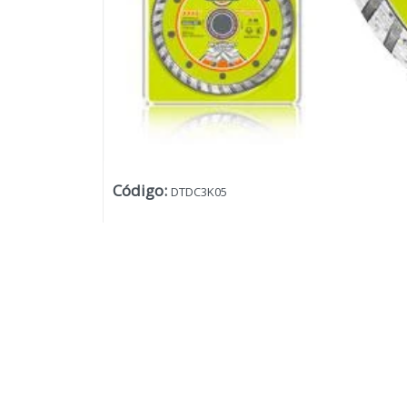
Código
:
DTDC3K05
Lista vacía