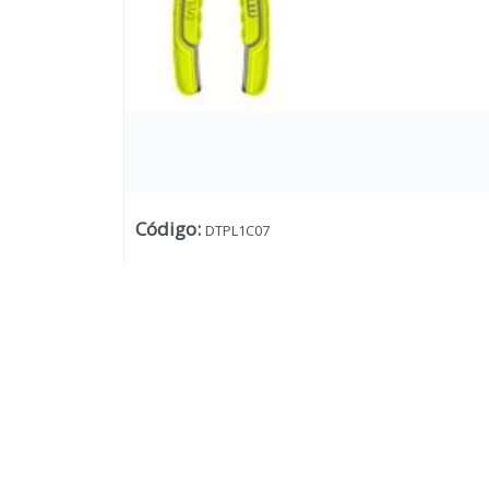
Código
:
DTPL1C07
Lista vacía