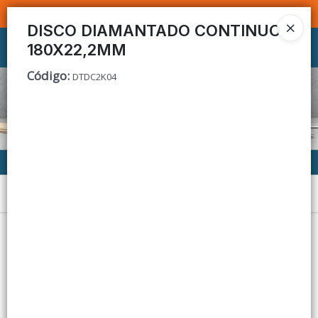
SOMOS DISTRIBUIDORES - VENTA MAYORISTA
DISCO DIAMANTADO CONTINUO
180X22,2MM
Ingresar a la Tienda
Código
:
DTDC2K04
CÓMO COMPRAR
CONTACTO
Menú
Lista vacía