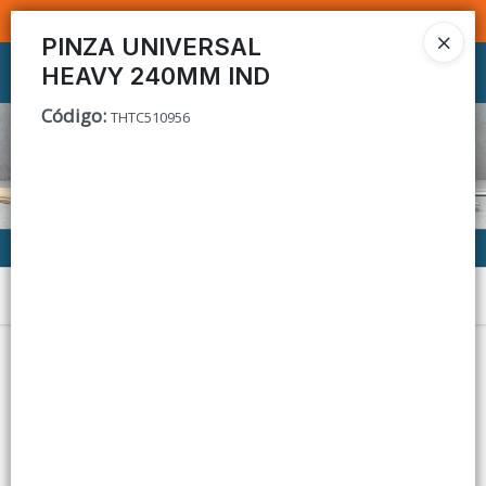
SOMOS DISTRIBUIDORES - VENTA MAYORISTA
PINZA UNIVERSAL
HEAVY 240MM IND
Ingresar a la Tienda
Código
:
THTC510956
CÓMO COMPRAR
CONTACTO
Menú
Lista vacía