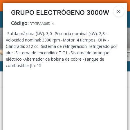
SOMOS DISTRIBUIDORES - VENTA MAYORISTA
GRUPO ELECTRÓGENO 3000W
Ingresar a la Tienda
Código
:
DTGEAA06D-4
-Salida máxima (kW): 3,0 -Potencia nominal (kW): 2,8 -
CÓMO COMPRAR
Velocidad nominal: 3000 rpm -Motor: 4 tiempos, OHV -
Cilindrada: 212 cc -Sistema de refrigeración: refrigerado por
CONTACTO
aire -Sistema de encendido: T.C.I. -Sistema de arranque:
eléctrico -Alternador de bobina de cobre -Tanque de
combustible (L): 15
Menú
Lista vacía