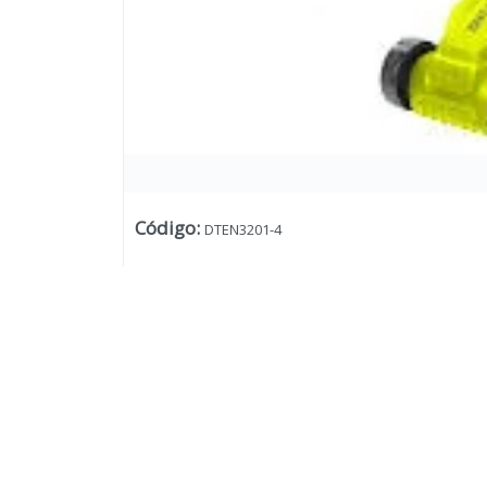
Código
:
DTEN3201-4
Lista vacía