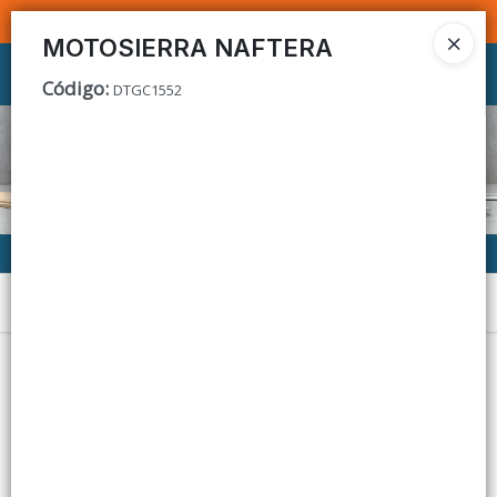
SOMOS DISTRIBUIDORES - VENTA MAYORISTA
MOTOSIERRA NAFTERA
Ingresar a la Tienda
Código
:
DTGC1552
CÓMO COMPRAR
CONTACTO
Menú
Lista vacía