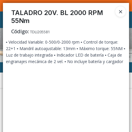
SOMOS DISTRIBUIDORES - VENTA MAYORISTA
TALADRO 20V. BL 2000 RPM
55Nm
Ingresar a la Tienda
Código
:
TDLI205581
CÓMO COMPRAR
▪ Velocidad Variable: 0-500/0-2000 rpm ▪ Control de torque:
22+1 ▪ Mandril autoajustable: 13mm ▪ Máximo torque: 55NM ▪
CONTACTO
Luz de trabajo integrada ▪ Indicador LED de batería ▪ Caja de
engranajes mecánica de 2 vel. ▪ No incluye batería y cargador
Menú
Lista vacía