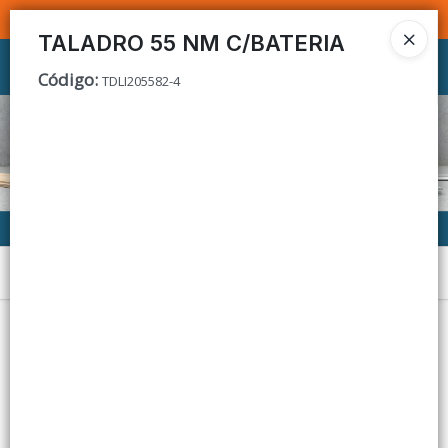
SOMOS DISTRIBUIDORES - VENTA MAYORISTA
TALADRO 55 NM C/BATERIA
Ingresar a la Tienda
Código
:
TDLI205582-4
CÓMO COMPRAR
CONTACTO
Menú
Lista vacía