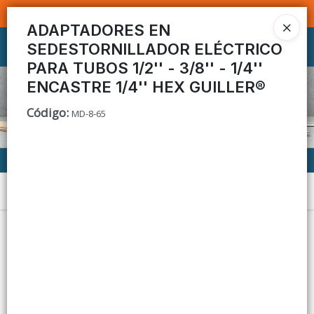
SOMOS DISTRIBUIDORES - VENTA MAYORISTA
ADAPTADORES EN
SEDESTORNILLADOR ELÉCTRICO
Ingresar a la Tienda
PARA TUBOS 1/2'' - 3/8'' - 1/4''
CÓMO COMPRAR
ENCASTRE 1/4'' HEX GUILLER®
Código
:
MD-8-65
CONTACTO
Menú
Lista vacía