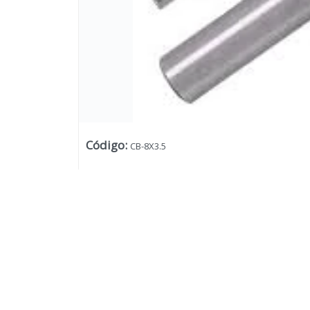
Código
:
CB-8X3.5
Lista vacía