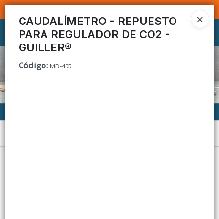
SOMOS DISTRIBUIDORES - VENTA MAYORISTA
CAUDALÍMETRO - REPUESTO
PARA REGULADOR DE CO2 -
Ingresar a la Tienda
GUILLER®
CÓMO COMPRAR
Código
:
MD-465
CONTACTO
Menú
Lista vacía