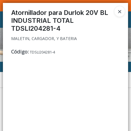
MALETIN, CARGADOR, Y BATERIA
SOMOS DISTRIBUIDORES - VENTA MAYORISTA
Atornillador para Durlok 20V BL
INDUSTRIAL TOTAL
Ingresar a la Tienda
TDSLI204281-4
CÓMO COMPRAR
MALETIN, CARGADOR, Y BATERIA
CONTACTO
Código
:
TDSLI204281-4
Menú
MALETIN, CARGADOR, Y BATERIA
Lista vacía