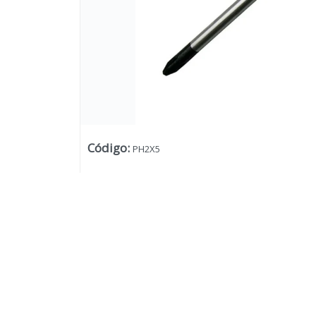
Código
:
PH2X5
Lista vacía