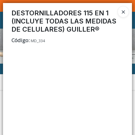
SOMOS DISTRIBUIDORES - VENTA MAYORISTA
DESTORNILLADORES 115 EN 1
(INCLUYE TODAS LAS MEDIDAS
Ingresar a la Tienda
DE CELULARES) GUILLER®
CÓMO COMPRAR
Código
:
MD_334
CONTACTO
Menú
Lista vacía