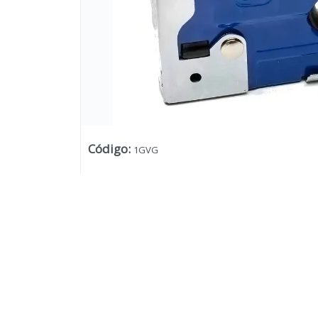
Código
:
1GVG
Lista vacía