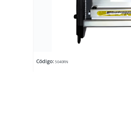
Código
:
5040RN
Lista vacía