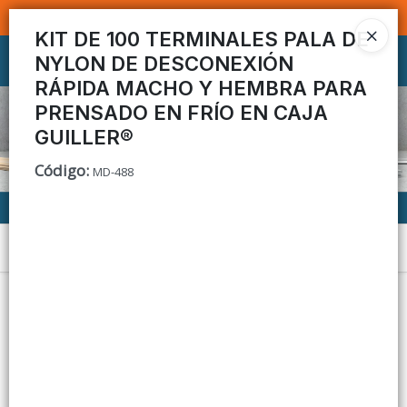
SOMOS DISTRIBUIDORES - VENTA MAYORISTA
KIT DE 100 TERMINALES PALA DE
NYLON DE DESCONEXIÓN
Ingresar a la Tienda
RÁPIDA MACHO Y HEMBRA PARA
CÓMO COMPRAR
PRENSADO EN FRÍO EN CAJA
GUILLER®
CONTACTO
Código
:
MD-488
Menú
Lista vacía