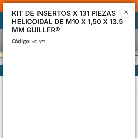
SOMOS DISTRIBUIDORES - VENTA MAYORISTA
KIT DE INSERTOS X 131 PIEZAS
HELICOIDAL DE M10 X 1,50 X 13.5
Ingresar a la Tienda
MM GUILLER®
CÓMO COMPRAR
Código
:
MD-377
CONTACTO
Menú
Lista vacía