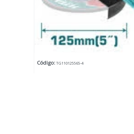
Código
:
TG110125565-4
Lista vacía