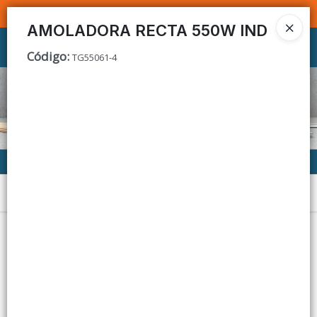
SOMOS DISTRIBUIDORES - VENTA MAYORISTA
AMOLADORA RECTA 550W IND
Ingresar a la Tienda
Código
:
TG55061-4
CÓMO COMPRAR
CONTACTO
Menú
Lista vacía