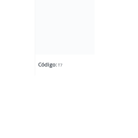
Código
:
T7
Lista vacía