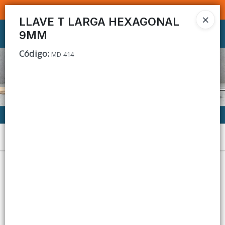
SOMOS DISTRIBUIDORES - VENTA MAYORISTA
LLAVE T LARGA HEXAGONAL
9MM
Ingresar a la Tienda
Código
:
MD-414
CÓMO COMPRAR
CONTACTO
Menú
Lista vacía