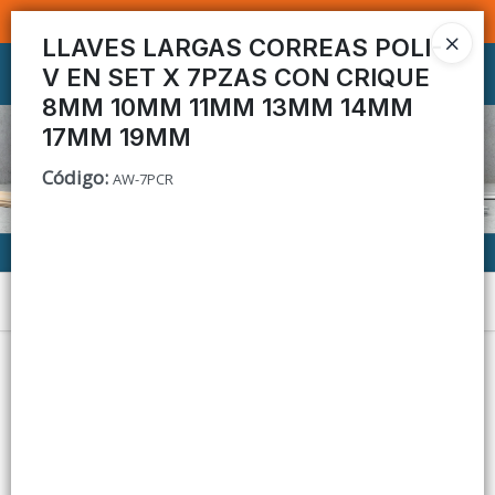
SOMOS DISTRIBUIDORES - VENTA MAYORISTA
LLAVES LARGAS CORREAS POLI-
V EN SET X 7PZAS CON CRIQUE
Ingresar a la Tienda
8MM 10MM 11MM 13MM 14MM
CÓMO COMPRAR
17MM 19MM
Código
:
AW-7PCR
CONTACTO
Menú
Lista vacía