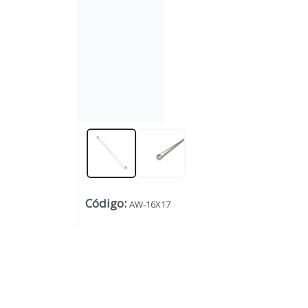
Código
:
Lista vacía
AW-16X17