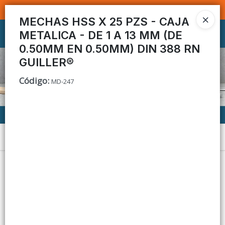
SOMOS DISTRIBUIDORES - VENTA MAYORISTA
MECHAS HSS X 25 PZS - CAJA
METALICA - DE 1 A 13 MM (DE
Ingresar a la Tienda
0.50MM EN 0.50MM) DIN 388 RN
CÓMO COMPRAR
GUILLER®
Código
:
MD-247
CONTACTO
Menú
Lista vacía